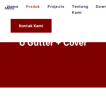
Home
Produk
Projects
Tentang
Down
Menu
Kami
Kontak Kami
U Gutter + Cover