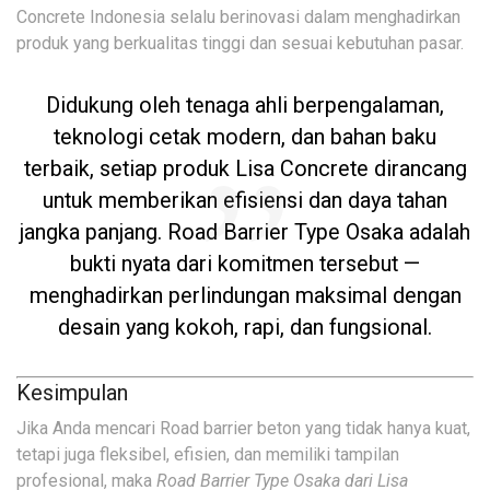
Concrete Indonesia selalu berinovasi dalam menghadirkan
produk yang berkualitas tinggi dan sesuai kebutuhan pasar.
Didukung oleh tenaga ahli berpengalaman,
teknologi cetak modern, dan bahan baku
terbaik, setiap produk Lisa Concrete dirancang
untuk memberikan efisiensi dan daya tahan
jangka panjang. Road Barrier Type Osaka adalah
bukti nyata dari komitmen tersebut —
menghadirkan perlindungan maksimal dengan
desain yang kokoh, rapi, dan fungsional.
Kesimpulan
Jika Anda mencari Road barrier beton yang tidak hanya kuat,
tetapi juga fleksibel, efisien, dan memiliki tampilan
profesional, maka
Road Barrier Type Osaka dari Lisa